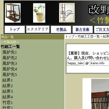
トップ
＞
竹細工工芸一覧
＞
結界
商品一覧
＜竹製品部＞
竹細工一覧
風炉先1
【重要】現在、ショッピ
風炉先2
ん。購入及び問い合わせは、
風炉先3
@
風炉先4
風炉先5
結界1
結界2
結界3
結界4
竹窓1
竹窓2