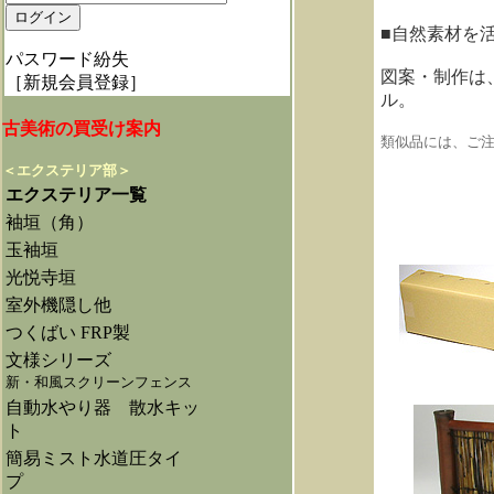
■自然素材を
パスワード紛失
図案・制作は
［新規会員登録］
ル。
古美術の買受け案内
類似品には、ご注
＜エクステリア部＞
エクステリア一覧
袖垣（角）
玉袖垣
光悦寺垣
室外機隠し他
つくばい FRP製
文様シリーズ
新・和風スクリーンフェンス
自動水やり器 散水キッ
ト
簡易ミスト水道圧タイ
プ