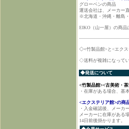
グローベンの商品
運送会社は、メーカー直
※北海道・沖縄・離島
EIKO（山一屋）の商
◇<
竹製品館>と<エク
◇送料が複雑になって
◆発送について
<竹製品館><古美術・
・在庫がある場合、基
<エクステリア館>の商
・入金確認後、メーカ
メーカーに在庫がある場
14日前後掛かります。