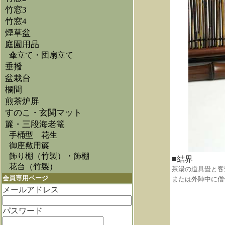
竹窓3
竹窓4
煙草盆
庭園用品
傘立て・団扇立て
垂撥
盆栽台
欄間
煎茶炉屏
すのこ・玄関マット
簾・三段海老篭
手桶型 花生
御座敷用簾
飾り棚（竹製）・飾棚
■結界
花台（竹製）
茶湯の道具畳と客
会員専用ページ
または外陣中に僧
メールアドレス
パスワード