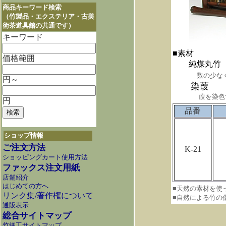
商品キーワード検索
（竹製品・エクステリア・古美
術茶道具館の共通です）
キーワード
■素材
価格範囲
純煤丸竹
数の少な
円～
染葭
葭を染色
円
品番
ショップ情報
ご注文方法
K-21
ショッピングカート使用方法
ファックス注文用紙
店舗紹介
はじめての方へ
■天然の素材を使
リンク集/著作権について
■自然による竹の
通販表示
総合サイトマップ
竹細工サイトマップ