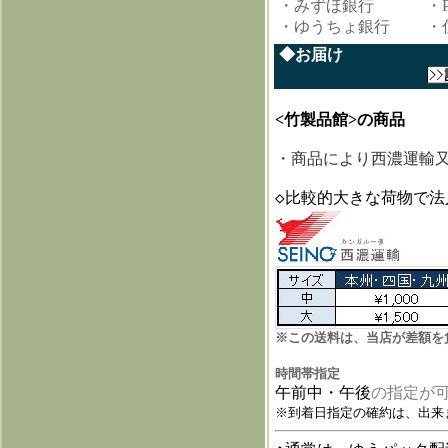
・みずほ銀行
・P
・ゆうちょ銀行 ・住
<竹製品館>の商品
・商品により西濃運輸
◇比較的大きな荷物で法
※この送料は、当店が差額を
時間帯指定
午前中・午後
の指定が
※到着日指定の確約は、出来