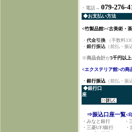
079-276-4
・電話→
◆お支払い方法
<竹製品館><古美術・
・
代金引換
（手数料
33
・
銀行振込
（前払・振
※
商品合計
が
5千
円以上
<エクステリア館>の商
・
銀行振込
（前払・振
◆銀行口
座
⇒振込口座一覧
<
・みなと銀行 ・三
・三菱UFJ銀行 ・